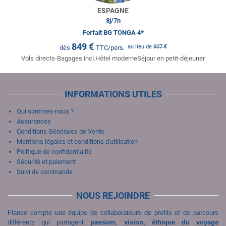
ESPAGNE
8
j/
7
n
Forfait BG TONGA 4*
849
€
au lieu de
907
€
dès
TTC/pers.
Vols directs-Bagages incl.Hôtel moderneSéjour en petit-déjeuner
INFORMATIONS UTILES
Qui sommes-nous ?
Assurances
Conditions Générales de Vente
Mentions légales et conditions d'utilisation
Politique de confidentialité
Sécurité et paiement
Suivi de commande
NOUS REJOINDRE
Flaneo compte une équipe de collaborateurs de profils et de parcours
différents qui partagent
passion, vision, éthique du voyage