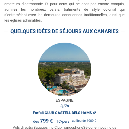
amateurs d’astronomie. Et pour ceux, qui ne sont pas encore conquis,
admirez les nombreux palais, bâtiments de style colonial qui
s’entremêlent avec les demeures canariennes traditionnelles, ainsi que
les églises admirables.
QUELQUES IDÉES DE SÉJOURS AUX CANARIES
ESPAGNE
8
j/
7
n
Forfait CLUB CASTELL DELS HAMS 4*
799
€
au lieu de
1000
€
dès
TTC/pers.
Vols directs/Bagages inclClub francophoneSéjour en tout inclus