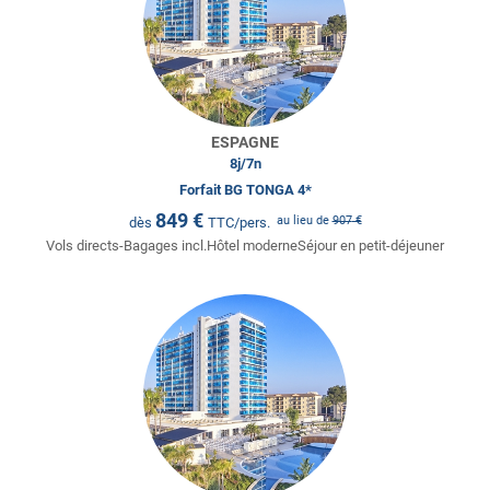
ESPAGNE
8
j/
7
n
Forfait BG TONGA 4*
849
€
au lieu de
907
€
dès
TTC/pers.
Vols directs-Bagages incl.Hôtel moderneSéjour en petit-déjeuner