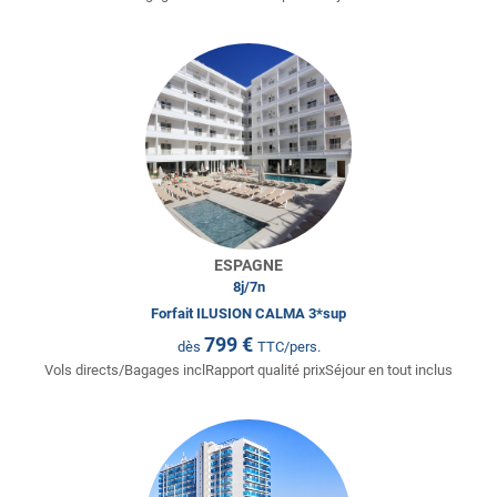
ESPAGNE
8
j/
7
n
Forfait ILUSION CALMA 3*sup
799
€
dès
TTC/pers.
Vols directs/Bagages inclRapport qualité prixSéjour en tout inclus