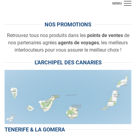
MENU
SÉJOURS
NOS PROMOTIONS
FAMILLE
Retrouvez tous nos produits dans les
points de ventes
de
nos partenaires agrées
agents de voyages
, les meilleurs
BIEN-ETRE
interlocuteurs pour vous assurer le meilleur choix !
GOLF
L'ARCHIPEL DES CANARIES
INFOS DESTINATIONS
**DERNIÈRE MINUTE**
ACCES PRO
TENERIFE & LA GOMERA