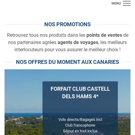
MENU
SÉJOURS
NOS PROMOTIONS
FAMILLE
Retrouvez tous nos produits dans les
points de ventes
de
nos partenaires agrées
agents de voyages
, les meilleurs
BIEN-ETRE
interlocuteurs pour vous assurer le meilleur choix !
GOLF
NOS OFFRES DU MOMENT AUX CANARIES
INFOS DESTINATIONS
**DERNIÈRE MINUTE**
FORFAIT CLUB CASTELL
DELS HAMS 4*
ACCES PRO
Vols directs/Bagages incl
Club francophone
Séjour en tout inclus