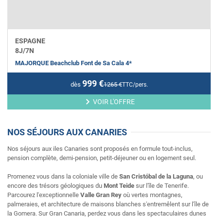
ESPAGNE
8
J/
7
N
MAJORQUE Beachclub Font de Sa Cala 4*
999
€
dès
1265
€
TTC/pers.
VOIR L'OFFRE
NOS SÉJOURS AUX CANARIES
Nos séjours aux iles Canaries sont proposés en formule tout-inclus,
pension complète, demi-pension, petit-déjeuner ou en logement seul.
Promenez vous dans la coloniale ville de
San Cristóbal de la Laguna
, ou
encore des trésors géologiques du
Mont Teide
sur l'île de Tenerife.
Parcourez l'exceptionnelle
Valle Gran Rey
où vertes montagnes,
palmeraies, et architecture de maisons blanches s'entremêlent sur l'île de
la Gomera. Sur Gran Canaria, perdez vous dans les spectaculaires dunes