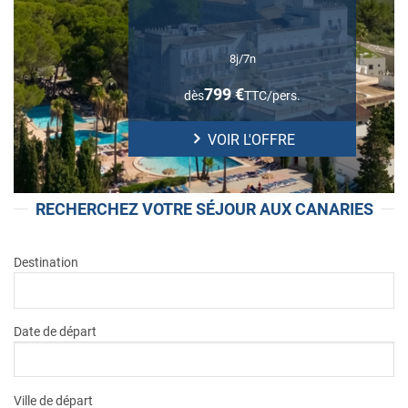
8
j/
7
n
799
€
dès
TTC/pers.
VOIR L'OFFRE
RECHERCHEZ VOTRE SÉJOUR AUX CANARIES
Destination
Date de départ
Ville de départ