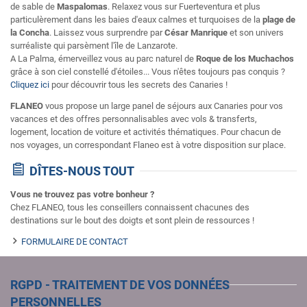
de sable de
Maspalomas
. Relaxez vous sur Fuerteventura et plus
particulèrement dans les baies d'eaux calmes et turquoises de la
plage de
la Concha
. Laissez vous surprendre par
César Manrique
et son univers
surréaliste qui parsèment l'île de Lanzarote.
A La Palma, émerveillez vous au parc naturel de
Roque de los Muchachos
grâce à son ciel constellé d'étoiles... Vous n'êtes toujours pas conquis ?
Cliquez ici
pour découvrir tous les secrets des Canaries !
FLANEO
vous propose un large panel de séjours aux Canaries pour vos
vacances et des offres personnalisables avec vols & transferts,
logement, location de voiture et activités thématiques. Pour chacun de
nos voyages, un correspondant Flaneo est à votre disposition sur place.
DÎTES-NOUS TOUT
Vous ne trouvez pas votre bonheur ?
Chez FLANEO, tous les conseillers connaissent chacunes des
destinations sur le bout des doigts et sont plein de ressources !
FORMULAIRE DE CONTACT
RGPD - TRAITEMENT DE VOS DONNÉES
PERSONNELLES